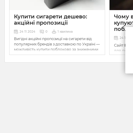
Купити сигарети дешево:
Чому 
акційні пропозиції
купую
побло
24 11 2024
0
1 хвилина
24 10 2
Вигідні акційні пропозиції на сигарети від
популярних брендів з доставкою по Україні —
Сайт
Шик
можливість купити поблоково за зниженими
для поку
цінами.
швидкою 
їх ідеал
цін.