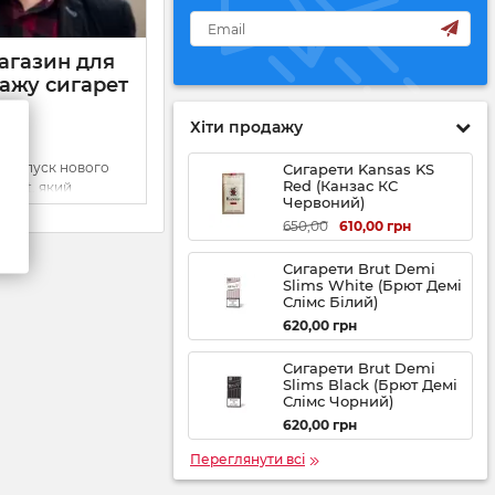
агазин для
ажу сигарет
Хіти продажу
илина
о запуск нового
Сигарети Kansas KS
Red (Канзас КС
.net, який
Червоний)
ість купівлі
650,00
610,00
грн
чи лише з одного
ирокий вибір
адовольняючи
Сигарети Brut Demi
Slims White (Брют Демі
Слімс Білий)
620,00
грн
Сигарети Brut Demi
Slims Black (Брют Демі
Слімс Чорний)
620,00
грн
Переглянути всі