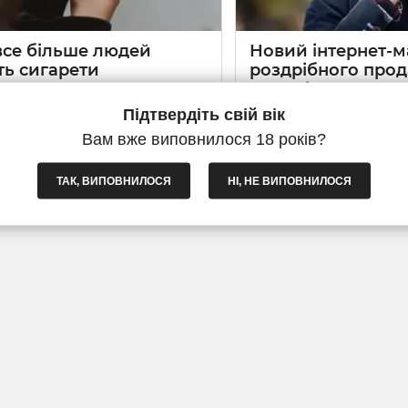
все більше людей
Новий інтернет-м
ть сигарети
роздрібного прод
ково?
- Шик і Дим!
Підтвердіть свій вік
024
0
1 хвилина
21 09 2023
0
1 хв
Вам вже виповнилося 18 років?
іДим
пропонує вигідні умови
З радістю повідомляємо пр
пки сигарет поблоково з
інтернет-магазину Шикидим
доставкою по Україні, що робить
пропонує унікальну можлив
ТАК, ВИПОВНИЛОСЯ
НІ, НЕ ВИПОВНИЛОСЯ
ьним вибором у часи зростання
цигарок вроздріб, починаю
блоку. Наш ресурс надає ш
марок, розмірів і опцій, з
потреби кожного курця.