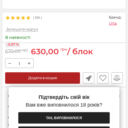
Бренд:
(
1151
)
Urta
Залишити відгук
В наявності
-5.97 %
630,00
/ блок
грн
670,00
грн
−
+
Додати в кошик
Способи доставки
Підтвердіть свій вік
Вам вже виповнилося 18 років?
Доставка при замовленні від 2-х блоків
Самовивіз з Нової пошти
ТАК, ВИПОВНИЛОСЯ
Кур'єр Нової Пошти